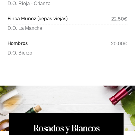
D.O. Rioja - Crianza
Finca Muñoz (cepas viejas)
22,50€
D.O. La Mancha
Hombros
20,00€
D.O. Bierzo
Rosados y Blancos