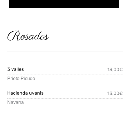
Rosados
3 valles
13,00€
Prieto Picudo
Hacienda uvanis
13,00€
Navarra