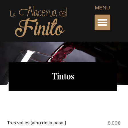
Ir
MENU
al
contenido
Tintos
Tres valles (vino de la casa )
8,00€